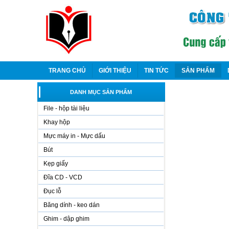
TRANG CHỦ
GIỚI THIỆU
TIN TỨC
SẢN PHẨM
DANH MỤC SẢN PHẨM
File - hộp tài liệu
Khay hộp
Mực máy in - Mực dấu
Bút
Kẹp giấy
Đĩa CD - VCD
Đục lỗ
Băng dính - keo dán
Ghim - dập ghim