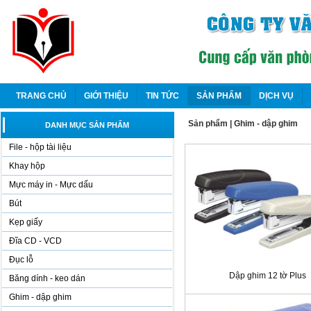
TRANG CHỦ
GIỚI THIỆU
TIN TỨC
SẢN PHẨM
DỊCH VỤ
Sản phẩm
|
Ghim - dập ghim
DANH MỤC SẢN PHẨM
File - hộp tài liệu
Khay hộp
Mực máy in - Mực dấu
Bút
Kẹp giấy
Đĩa CD - VCD
Đục lỗ
Dập ghim 12 tờ Plus
Băng dính - keo dán
Ghim - dập ghim