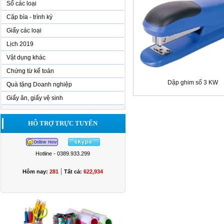
Sổ các loại
Cặp bìa - trình ký
Giấy các loại
Lịch 2019
Vật dụng khác
Chứng từ kế toán
Dập ghim số 3 KW
Quà tặng Doanh nghiệp
Giấy ăn, giấy vệ sinh
HỖ TRỢ TRỰC TUYẾN
Hotline - 0389.933.299
|
Hôm nay:
281
Tất cả:
622,934