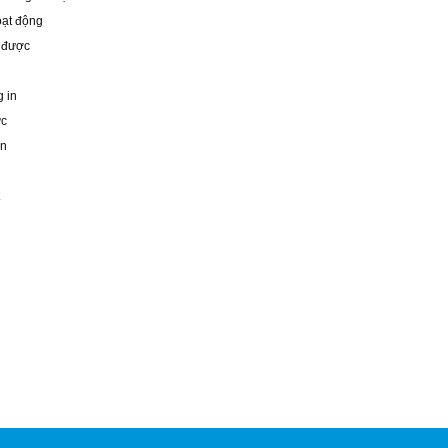
oạt động
n được
g in
ực
in