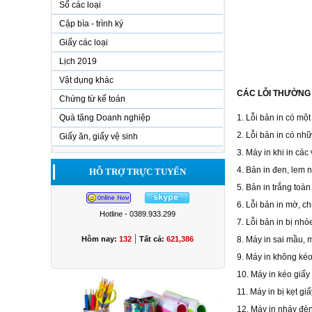
Sổ các loại
Cặp bìa - trình ký
Giấy các loại
Lịch 2019
Vật dụng khác
CÁC LỖI THƯỜNG
Chứng từ kế toán
1. Lỗi bản in có một
Quà tặng Doanh nghiệp
2. Lỗi bản in có n
Giấy ăn, giấy vệ sinh
3. Máy in khi in các
4. Bản in đen, lem 
HỖ TRỢ TRỰC TUYẾN
5. Bản in trắng toàn
6. Lỗi bản in mờ, 
Hotline - 0389.933.299
7. Lỗi bản in bị nh
|
8. Máy in sai mầu,
Hôm nay:
132
Tất cả:
621,386
9. Máy in không ké
10. Máy in kéo giấy
11. Máy in bị kẹt giấ
12. Máy in nháy đèn