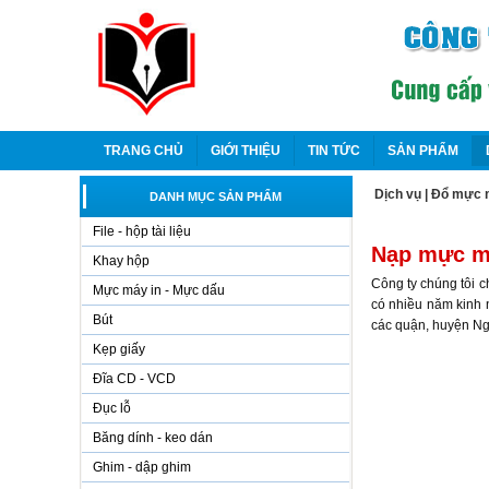
TRANG CHỦ
GIỚI THIỆU
TIN TỨC
SẢN PHẨM
Dịch vụ
|
Đổ mực 
DANH MỤC SẢN PHẨM
File - hộp tài liệu
Nạp mực má
Khay hộp
Công ty chúng tôi c
Mực máy in - Mực dấu
có nhiều năm kinh n
Bút
các quận, huyện Ng
Kẹp giấy
Đĩa CD - VCD
Đục lỗ
Băng dính - keo dán
Ghim - dập ghim