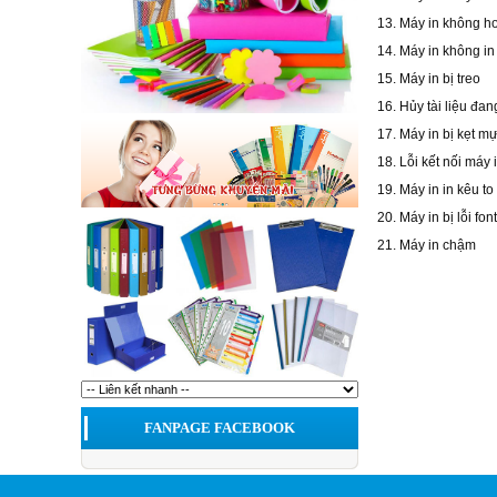
13. Máy in không h
14. Máy in không i
15. Máy in bị treo
16. Hủy tài liệu đan
17. Máy in bị kẹt m
18. Lỗi kết nối máy 
19. Máy in in kêu to
20. Máy in bị lỗi font
21. Máy in chậm
FANPAGE FACEBOOK