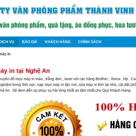
DỊCH VỤ
BÁO GIÁ
KHÁCH HÀNG
CHÍNH SÁCH
máy in
y in tại Nghệ An
huyên đổ mực máy in màu , trắng đen , laser với các hãng Brother , Xerox , Hp , C
ghiệm trong lĩnh vực: nạp mực máy in tận nơi, sửa máy vi tính tại nhà, cài đặt ph
hệ An . Sẽ đem đến sự phục vụ hài lòng nhất an tâm nhất cho Quý Khách Hàng.