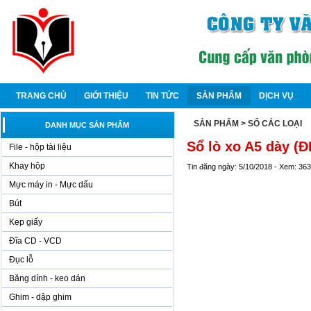
TRANG CHỦ
GIỚI THIỆU
TIN TỨC
SẢN PHẨM
DỊCH VỤ
SẢN PHẨM
> SỔ CÁC LOẠI
DANH MỤC SẢN PHẨM
Sổ lò xo A5 dày (
File - hộp tài liệu
Khay hộp
Tin đăng ngày: 5/10/2018 - Xem: 36
Mực máy in - Mực dấu
Bút
Kẹp giấy
Đĩa CD - VCD
Đục lỗ
Băng dính - keo dán
Ghim - dập ghim