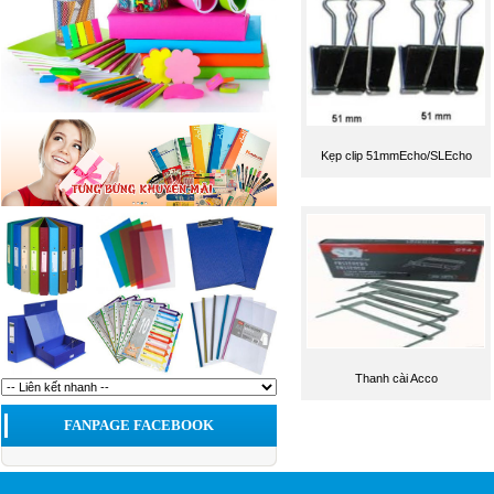
Kẹp clip 51mmEcho/SLEcho
Thanh cài Acco
FANPAGE FACEBOOK