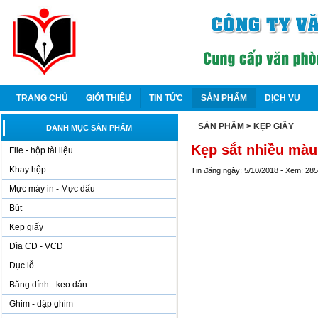
TRANG CHỦ
GIỚI THIỆU
TIN TỨC
SẢN PHẨM
DỊCH VỤ
SẢN PHẨM
> KẸP GIẤY
DANH MỤC SẢN PHẨM
Kẹp sắt nhiều mà
File - hộp tài liệu
Khay hộp
Tin đăng ngày: 5/10/2018 - Xem: 28
Mực máy in - Mực dấu
Bút
Kẹp giấy
Đĩa CD - VCD
Đục lỗ
Băng dính - keo dán
Ghim - dập ghim