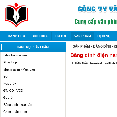
TRANG CHỦ
GIỚI THIỆU
TIN TỨC
SẢN PHẨM
DỊCH VỤ
SẢN PHẨM
> BĂNG DÍNH - 
DANH MỤC SẢN PHẨM
Băng dính điện na
File - hộp tài liệu
Khay hộp
Tin đăng ngày: 5/10/2018 - Xem: 27
Mực máy in - Mực dấu
Bút
Kẹp giấy
Đĩa CD - VCD
Đục lỗ
Băng dính - keo dán
Ghim - dập ghim