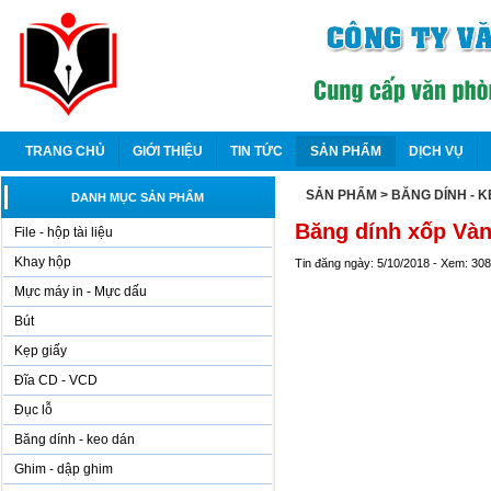
TRANG CHỦ
GIỚI THIỆU
TIN TỨC
SẢN PHẨM
DỊCH VỤ
SẢN PHẨM
> BĂNG DÍNH - 
DANH MỤC SẢN PHẨM
Băng dính xốp Vàn
File - hộp tài liệu
Khay hộp
Tin đăng ngày: 5/10/2018 - Xem: 30
Mực máy in - Mực dấu
Bút
Kẹp giấy
Đĩa CD - VCD
Đục lỗ
Băng dính - keo dán
Ghim - dập ghim