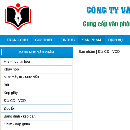
TRANG CHỦ
GIỚI THIỆU
TIN TỨC
SẢN PHẨM
DỊCH VỤ
Sản phẩm
|
Đĩa CD - VCD
DANH MỤC SẢN PHẨM
File - hộp tài liệu
Khay hộp
Mực máy in - Mực dấu
Bút
Kẹp giấy
Đĩa CD - VCD
Đục lỗ
Băng dính - keo dán
Ghim - dập ghim