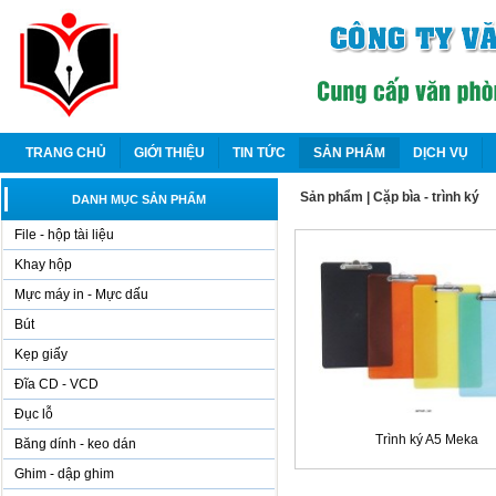
TRANG CHỦ
GIỚI THIỆU
TIN TỨC
SẢN PHẨM
DỊCH VỤ
Sản phẩm
|
Cặp bìa - trình ký
DANH MỤC SẢN PHẨM
File - hộp tài liệu
Khay hộp
Mực máy in - Mực dấu
Bút
Kẹp giấy
Đĩa CD - VCD
Đục lỗ
Trình ký A5 Meka
Băng dính - keo dán
Ghim - dập ghim