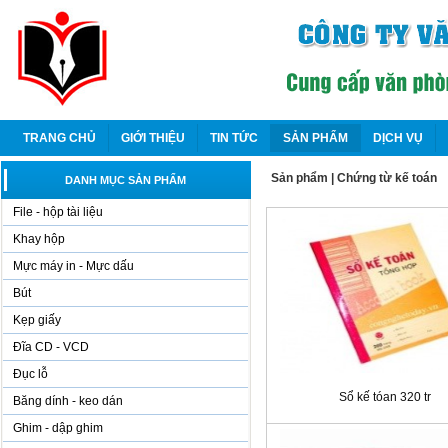
TRANG CHỦ
GIỚI THIỆU
TIN TỨC
SẢN PHẨM
DỊCH VỤ
Sản phẩm
|
Chứng từ kế toán
DANH MỤC SẢN PHẨM
File - hộp tài liệu
Khay hộp
Mực máy in - Mực dấu
Bút
Kẹp giấy
Đĩa CD - VCD
Đục lỗ
Sổ kế tóan 320 tr
Băng dính - keo dán
Ghim - dập ghim