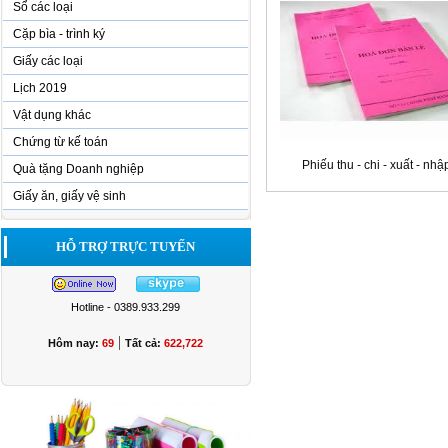
Sổ các loại
Cặp bìa - trình ký
Giấy các loại
Lịch 2019
Vật dụng khác
Chứng từ kế toán
Phiếu thu - chi - xuất - nhậ
Quà tặng Doanh nghiệp
Giấy ăn, giấy vệ sinh
HỖ TRỢ TRỰC TUYẾN
Hotline - 0389.933.299
|
Hôm nay:
69
Tất cả:
622,722