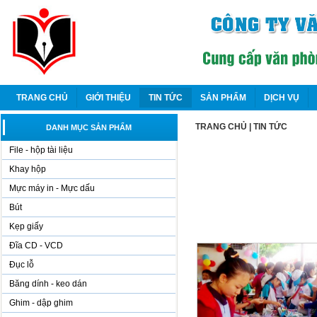
TRANG CHỦ
GIỚI THIỆU
TIN TỨC
SẢN PHẨM
DỊCH VỤ
TRANG CHỦ
|
TIN TỨC
DANH MỤC SẢN PHẨM
File - hộp tài liệu
Khay hộp
Mực máy in - Mực dấu
Bút
Kẹp giấy
Đĩa CD - VCD
Đục lỗ
Băng dính - keo dán
Ghim - dập ghim