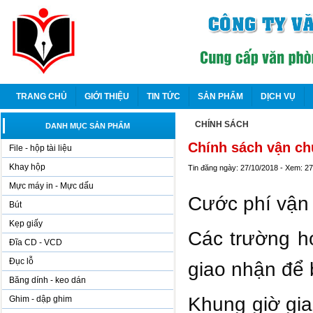
TRANG CHỦ
GIỚI THIỆU
TIN TỨC
SẢN PHẨM
DỊCH VỤ
CHÍNH SÁCH
DANH MỤC SẢN PHẨM
Chính sách vận ch
File - hộp tài liệu
Khay hộp
Tin đăng ngày: 27/10/2018 - Xem: 2
Mực máy in - Mực dấu
Cước phí vận 
Bút
Kẹp giấy
Các trường hợ
Đĩa CD - VCD
Đục lỗ
giao nhận để 
Băng dính - keo dán
Khung giờ gia
Ghim - dập ghim