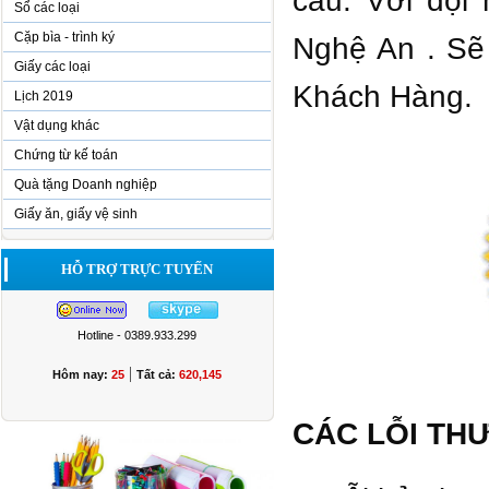
cầu. Với đội 
Sổ các loại
Cặp bìa - trình ký
Nghệ An . Sẽ
Giấy các loại
Khách Hàng.
Lịch 2019
Vật dụng khác
Chứng từ kế toán
Quà tặng Doanh nghiệp
Giấy ăn, giấy vệ sinh
HỖ TRỢ TRỰC TUYẾN
Hotline - 0389.933.299
|
Hôm nay:
25
Tất cả:
620,145
CÁC LỖI TH