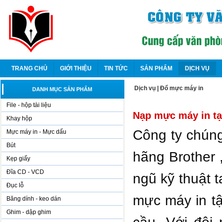
TRANG CHỦ
GIỚI THIỆU
TIN TỨC
SẢN PHẨM
DỊCH VỤ
Dịch vụ
|
Đổ mực máy in
DANH MỤC SẢN PHẨM
File - hộp tài liệu
Nạp mực máy in tạ
Khay hộp
Công ty chúng
Mực máy in - Mực dấu
Bút
hãng Brother 
Kẹp giấy
Đĩa CD - VCD
ngũ kỹ thuật 
Đục lỗ
mực máy in tậ
Băng dính - keo dán
Ghim - dập ghim