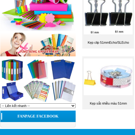
Kẹp clip 51mmEcho/SLEcho
Kẹp sắt nhiều màu 51mm
FANPAGE FACEBOOK