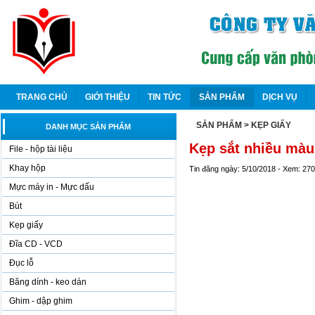
TRANG CHỦ
GIỚI THIỆU
TIN TỨC
SẢN PHẨM
DỊCH VỤ
SẢN PHẨM
> KẸP GIẤY
DANH MỤC SẢN PHẨM
Kẹp sắt nhiều mà
File - hộp tài liệu
Khay hộp
Tin đăng ngày: 5/10/2018 - Xem: 27
Mực máy in - Mực dấu
Bút
Kẹp giấy
Đĩa CD - VCD
Đục lỗ
Băng dính - keo dán
Ghim - dập ghim