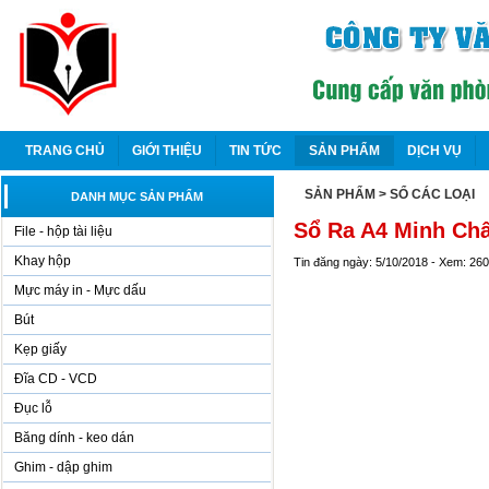
TRANG CHỦ
GIỚI THIỆU
TIN TỨC
SẢN PHẨM
DỊCH VỤ
SẢN PHẨM
> SỔ CÁC LOẠI
DANH MỤC SẢN PHẨM
Sổ Ra A4 Minh Châ
File - hộp tài liệu
Khay hộp
Tin đăng ngày: 5/10/2018 - Xem: 26
Mực máy in - Mực dấu
Bút
Kẹp giấy
Đĩa CD - VCD
Đục lỗ
Băng dính - keo dán
Ghim - dập ghim